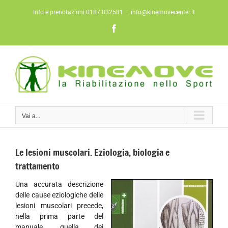
Salta
Info e prenotazioni 0187.832581
|
info@kinemovecenter.it
al
contenuto
Facebook
Vai a...
Le lesioni muscolari. Eziologia, biologia e
trattamento
Una accurata descrizione
delle cause eziologiche delle
lesioni muscolari precede,
nella prima parte del
manuale, quella dei