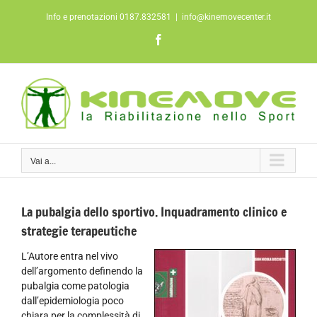
Salta
Info e prenotazioni 0187.832581
|
info@kinemovecenter.it
al
contenuto
Facebook
Vai a...
La pubalgia dello sportivo. Inquadramento clinico e
strategie terapeutiche
L’Autore entra nel vivo
dell’argomento definendo la
pubalgia come patologia
dall’epidemiologia poco
chiara per la complessità di