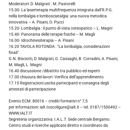
Moderatori: D. Malgrati . M. Pastorelli
15.00- La laserterapia multifrequenza integrata dall’R.P.G.
nella lombalgia e lombosciatalgia: una nuova metodica
innovativa – A. Pisani, O. Pucci
15.20- Lombalgia : il punto di vista osteopatico – L. Magni
15.40- Panorama delle terapie fisiche – M. Magli
16.00- Idrochinesiterapia – A. Pisani
16.20 TAVOLA ROTONDA : “La lombalgia, considerazioni
finali”.
G.N. Bisciotti, D. Malgrati, G. Cassaghi, B. Corradini, A. Pisani,
M. Magli, L. Magni
16.40 discussione /dibattito tra pubblico ed esperti
17.00 chiusura dei lavori -Verifica dell’apprendimento
17.15 Registrazioni uscita partecipanti e consegna degli
attestati di partecipazione
Evento ECM .80016 – crediti formativi n° 7,5
per informazioni: ialt.toscoligure@ialt.it – tel. 0187/1500492 –
WWW.IALT.IT
Segreteria organizzativa: I.A.L.T. Sede centrale Bergamo.
Centro studi e ricerche applicate diretto e coordinato da