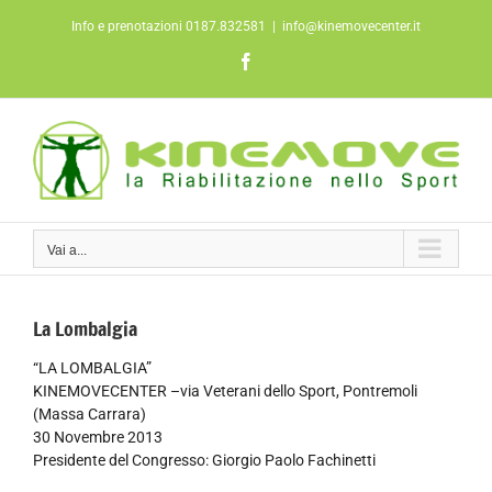
Salta
Info e prenotazioni 0187.832581
|
info@kinemovecenter.it
al
contenuto
Facebook
Vai a...
La Lombalgia
“LA LOMBALGIA”
KINEMOVECENTER –via Veterani dello Sport, Pontremoli
(Massa Carrara)
30 Novembre 2013
Presidente del Congresso: Giorgio Paolo Fachinetti