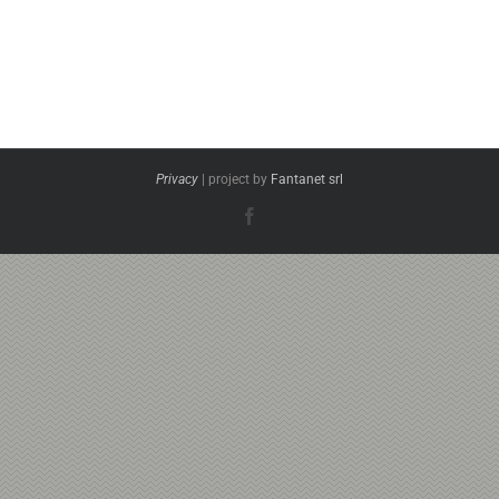
Privacy
| project by
Fantanet srl
Facebook