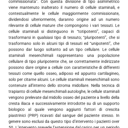
commissionata”. Con questa divisione di tipo asimmetrico
viene mantenuto inalterato il numero di cellule staminali, e
contestualmente le cellule maggiormente commissionate,
dividendosi ulteriormente, daranno origine ad un numero
rilevante di cellule mature che compongono i vari tessuti. Le
cellule staminali si distinguono in “totipotenti”, capaci di
trasformarsi in qualsiasi tipo di tessuto; “pluripotenti”, che si
trasformano solo in alcuni tipi di tessuti ed “unipotenti”, che
possono dar luogo soltanto ad un tipo cellulare. Le cellule
staminali mesenchimali rappresentano una popolazione
cellulare di tipo pluripotente che, se correttamente indirizzate
possono dare origine a cellule con caratteristiche di differenti
tessuti come quello osseo, adiposo ed appunto cartilagineo,
solo per citarne alcuni. Le cellule staminali mesenchimali sono
contenute all’interno dello stroma midollare. Nella tecnica di
trapianto di cellule mesenchimali autologhe, le cellule staminali
vengono prelevate dal midollo osseo del paziente a livello della
cresta iliaca e successivamente introdotte su di un supporto
biologico al quale vengono aggiunti fattori di crescita
piastrinici (PRP) ricavati dal sangue del paziente stesso. In
genere sono esclusi da questo tipo d’intervento i pazienti over
50. L’intervento prevede l’astensione dal carico per un periodo