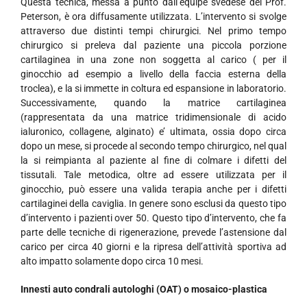
Questa tecnica, messa a punto dall’èquipe svedese del Prof.
Peterson, è ora diffusamente utilizzata. L’intervento si svolge
attraverso due distinti tempi chirurgici. Nel primo tempo
chirurgico si preleva dal paziente una piccola porzione
cartilaginea in una zone non soggetta al carico ( per il
ginocchio ad esempio a livello della faccia esterna della
troclea), e la si immette in coltura ed espansione in laboratorio.
Successivamente, quando la matrice cartilaginea
(rappresentata da una matrice tridimensionale di acido
ialuronico, collagene, alginato) e’ ultimata, ossia dopo circa
dopo un mese, si procede al secondo tempo chirurgico, nel qual
la si reimpianta al paziente al fine di colmare i difetti del
tissutali. Tale metodica, oltre ad essere utilizzata per il
ginocchio, può essere una valida terapia anche per i difetti
cartilaginei della caviglia. In genere sono esclusi da questo tipo
d’intervento i pazienti over 50. Questo tipo d’intervento, che fa
parte delle tecniche di rigenerazione, prevede l’astensione dal
carico per circa 40 giorni e la ripresa dell’attività sportiva ad
alto impatto solamente dopo circa 10 mesi.
Innesti auto condrali autologhi (OAT) o mosaico-plastica