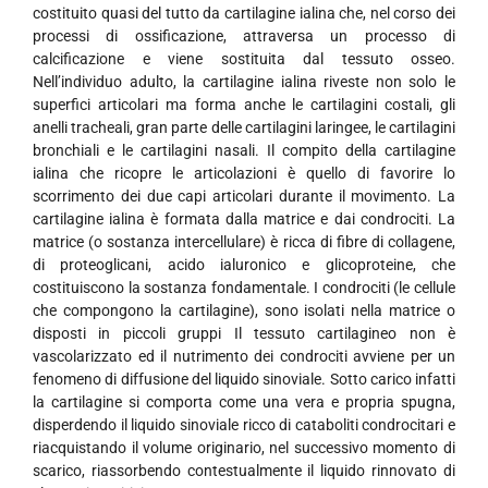
costituito quasi del tutto da cartilagine ialina che, nel corso dei
processi di ossificazione, attraversa un processo di
calcificazione e viene sostituita dal tessuto osseo.
Nell’individuo adulto, la cartilagine ialina riveste non solo le
superfici articolari ma forma anche le cartilagini costali, gli
anelli tracheali, gran parte delle cartilagini laringee, le cartilagini
bronchiali e le cartilagini nasali. Il compito della cartilagine
ialina che ricopre le articolazioni è quello di favorire lo
scorrimento dei due capi articolari durante il movimento. La
cartilagine ialina è formata dalla matrice e dai condrociti. La
matrice (o sostanza intercellulare) è ricca di fibre di collagene,
di proteoglicani, acido ialuronico e glicoproteine, che
costituiscono la sostanza fondamentale. I condrociti (le cellule
che compongono la cartilagine), sono isolati nella matrice o
disposti in piccoli gruppi Il tessuto cartilagineo non è
vascolarizzato ed il nutrimento dei condrociti avviene per un
fenomeno di diffusione del liquido sinoviale. Sotto carico infatti
la cartilagine si comporta come una vera e propria spugna,
disperdendo il liquido sinoviale ricco di cataboliti condrocitari e
riacquistando il volume originario, nel successivo momento di
scarico, riassorbendo contestualmente il liquido rinnovato di