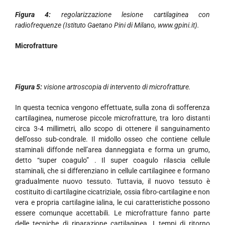
Figura 4:
regolarizzazione lesione cartilaginea con
radiofrequenze (Istituto Gaetano Pini di Milano, www.gpini.it).
Microfratture
Figura 5:
visione artroscopia di intervento di microfratture.
In questa tecnica vengono effettuate, sulla zona di sofferenza
cartilaginea, numerose piccole microfratture, tra loro distanti
circa 3-4 millimetri, allo scopo di ottenere il sanguinamento
dell’osso sub-condrale. Il midollo osseo che contiene cellule
staminali diffonde nell’area danneggiata e forma un grumo,
detto “super coagulo” . Il super coagulo rilascia cellule
staminali, che si differenziano in cellule cartilaginee e formano
gradualmente nuovo tessuto. Tuttavia, il nuovo tessuto è
costituito di cartilagine cicatriziale, ossia fibro-cartilagine e non
vera e propria cartilagine ialina, le cui caratteristiche possono
essere comunque accettabili. Le microfratture fanno parte
delle tecniche di riparazione cartilaginea. I tempi di ritorno