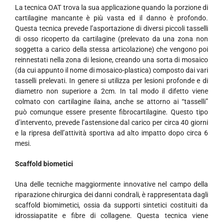
La tecnica OAT trova la sua applicazione quando la porzione di
cartilagine mancante è più vasta ed il danno è profondo.
Questa tecnica prevede l’asportazione di diversi piccoli tasselli
di osso ricoperto da cartilagine (prelevato da una zona non
soggetta a carico della stessa articolazione) che vengono poi
reinnestati nella zona di lesione, creando una sorta di mosaico
(da cui appunto il nome di mosaico-plastica) composto dai vari
tasselli prelevati. In genere si utilizza per lesioni profonde e di
diametro non superiore a 2cm. In tal modo il difetto viene
colmato con cartilagine ilaina, anche se attorno ai “tasselli”
può comunque essere presente fibrocartilagine. Questo tipo
d’intervento, prevede l’astensione dal carico per circa 40 giorni
e la ripresa dell’attività sportiva ad alto impatto dopo circa 6
mesi.
Scaffold biometici
Una delle tecniche maggiormente innovative nel campo della
riparazione chirurgica dei danni condrali, è rappresentata dagli
scaffold biomimetici, ossia da supporti sintetici costituiti da
idrossiapatite e fibre di collagene. Questa tecnica viene