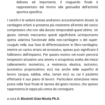
delicata ed importante, il traguardo finale è
rappresentato dal ritorno alla gestualità dell’attività
sportiva specifica.
I carichi e le sedute stesse andranno accuratamente dosati, la
cartilagine infatti si presenta più resistente all’entità del carico
compressivo che non alla durata temporaledi quest’ultimo. Un
giusto stimolo meccanico quindi significherà un’importante
spinta adattiva funzionale della neo-cartilagine o del super-
cougulo nella sua fase di differenziazione in fibro-cartilagine,
mentre un carico errato ed eccessivo, spesso può significare il
fallimento dell’impianto. Per questo motivo nei nostri percorsi
terapeutici attuiamo una severa e scrupolosa scelta dei mezzi
(allenamento isometrico, a resistenza elastica, isotonico,
isocinetico propriocettivo ecc) ma anche delle superfici di
lavoro (acqua, sabbia, erba, tartan ecc) su cui il paziente
effettuerà il suo piano di lavoro. Particolare attenzione viene
posta nella fase finale di ripresa del gesto tecnico, che spesso
rappresenta la tappa più ostica da conseguire.
a cura di:
Bisciotti Gian Nicola Ph.D.