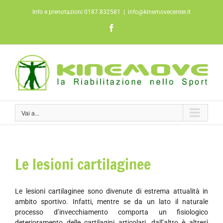
Salta
Info e prenotazioni 0187.832581
|
info@kinemovecenter.it
al
contenuto
Facebook
Vai a...
Le lesioni cartilaginee
Le lesioni cartilaginee sono divenute di estrema attualità in
ambito sportivo. Infatti, mentre se da un lato il naturale
processo d’invecchiamento comporta un fisiologico
deterioramento delle cartilagini articolari, dall’altro è altresì