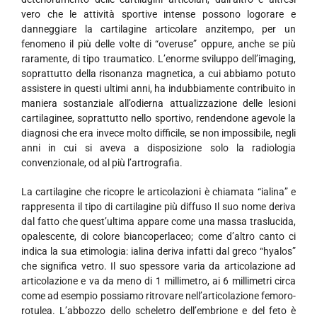
vero che le attività sportive intense possono logorare e
danneggiare la cartilagine articolare anzitempo, per un
fenomeno il più delle volte di “overuse” oppure, anche se più
raramente, di tipo traumatico. L’enorme sviluppo dell’imaging,
soprattutto della risonanza magnetica, a cui abbiamo potuto
assistere in questi ultimi anni, ha indubbiamente contribuito in
maniera sostanziale all’odierna attualizzazione delle lesioni
cartilaginee, soprattutto nello sportivo, rendendone agevole la
diagnosi che era invece molto difficile, se non impossibile, negli
anni in cui si aveva a disposizione solo la radiologia
convenzionale, od al più l’artrografia.
La cartilagine che ricopre le articolazioni è chiamata “ialina” e
rappresenta il tipo di cartilagine più diffuso Il suo nome deriva
dal fatto che quest’ultima appare come una massa traslucida,
opalescente, di colore biancoperlaceo; come d’altro canto ci
indica la sua etimologia: ialina deriva infatti dal greco “hyalos”
che significa vetro. Il suo spessore varia da articolazione ad
articolazione e va da meno di 1 millimetro, ai 6 millimetri circa
come ad esempio possiamo ritrovare nell’articolazione femoro-
rotulea. L’abbozzo dello scheletro dell’embrione e del feto è