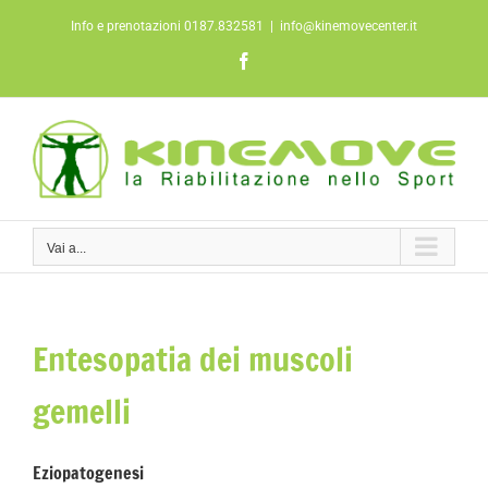
Salta
Info e prenotazioni 0187.832581
|
info@kinemovecenter.it
al
contenuto
Facebook
Vai a...
Entesopatia dei muscoli
gemelli
Eziopatogenesi