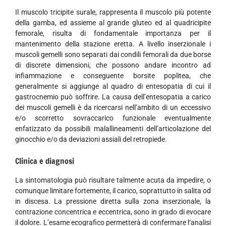
Il muscolo tricipite surale, rappresenta il muscolo più potente
della gamba, ed assieme al grande gluteo ed al quadricipite
femorale, risulta di fondamentale importanza per il
mantenimento della stazione eretta. A livello inserzionale i
muscoli gemelli sono separati dai condili femorali da due borse
di discrete dimensioni, che possono andare incontro ad
infiammazione e conseguente borsite poplitea, che
generalmente si aggiunge al quadro di entesopatia di cui il
gastrocnemio può soffrire. La causa dell’entesopatia a carico
dei muscoli gemelli è da ricercarsi nell’ambito di un eccessivo
e/o scorretto sovraccarico funzionale eventualmente
enfatizzato da possibili malallineamenti dell’articolazione del
ginocchio e/o da deviazioni assiali del retropiede.
Clinica e diagnosi
La sintomatologia può risultare talmente acuta da impedire, o
comunque limitare fortemente, il carico, soprattutto in salita od
in discesa. La pressione diretta sulla zona inserzionale, la
contrazione concentrica e eccentrica, sono in grado di evocare
il dolore. L’esame ecografico permetterà di confermare l‘analisi