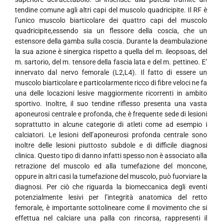
tendine comune agli altri capi del muscolo quadricipite. Il RF è
l’unico muscolo biarticolare dei quattro capi del muscolo
quadricipite,essendo sia un flessore della coscia, che un
estensore della gamba sulla coscia. Durante la deambulazione
la sua azione è sinergica rispetto a quella del m. ileopsoas, del
m. sartorio, del m. tensore della fascia lata e del m. pettineo. E’
innervato dal nervo femorale (L2,L4). Il fatto di essere un
muscolo biarticolare e particolarmente ricco di fibre veloci ne fa
una delle locazioni lesive maggiormente ricorrenti in ambito
sportivo. Inoltre, il suo tendine riflesso presenta una vasta
aponeurosi centrale e profonda, che è frequente sede di lesioni
soprattutto in alcune categorie di atleti come ad esempio i
calciatori. Le lesioni dell’aponeurosi profonda centrale sono
inoltre delle lesioni piuttosto subdole e di difficile diagnosi
clinica. Questo tipo di danno infatti spesso non è associato alla
retrazione del muscolo ed alla tumefazione del moncone,
oppure in altri casi la tumefazione del muscolo, può fuorviare la
diagnosi. Per ciò che riguarda la biomeccanica degli eventi
potenzialmente lesivi per l’integrità anatomica del retto
femorale, è importante sottolineare come il movimento che si
effettua nel calciare una palla con rincorsa, rappresenti il