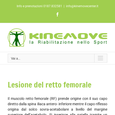
Salta
Info e prenotazioni 0187.832581
|
info@kinemovecenter.it
al
contenuto
Facebook
Vai a...
Lesione del retto femorale
Il muscolo retto femorale (RF) prende origine con il suo capo
diretto dalla spina iliaca antero- inferiore mentre il capo riflesso
origina dal solco sovra-acetabolare a livello del margine
superiore dell’acetabolo. Si inserisce alla patella tramite un