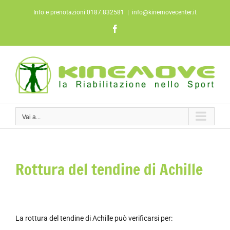
Salta
Info e prenotazioni 0187.832581
|
info@kinemovecenter.it
al
contenuto
Facebook
Vai a...
Rottura del tendine di Achille
La rottura del tendine di Achille può verificarsi per: