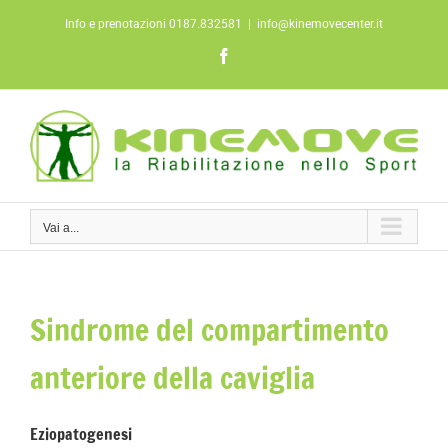
Salta
Info e prenotazioni 0187.832581
|
info@kinemovecenter.it
al
contenuto
Facebook
Vai a...
Sindrome del compartimento
anteriore della caviglia
Eziopatogenesi