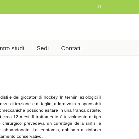
Facebook
tro studi
Sedi
Contatti
i e dei giocatori di hockey. In termini eziologici il
e forze di trazione e di taglio, a loro volta responsabili
ni biomeccaniche possono esitare in una franca osteite.
 circa 12 mesi. Il trattamento è inizialmente di tipo
 chirurgico prevedeva un curettage della sinfisi e
ente abbandonato. La tenotomia, abbinata al rinforzo
ttamento conservativo.