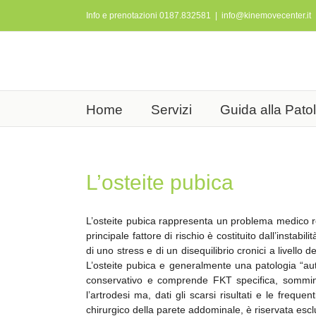
Salta
Info e prenotazioni 0187.832581
|
info@kinemovecenter.it
al
contenuto
Home
Servizi
Guida alla Pato
L’osteite pubica
L’osteite pubica rappresenta un problema medico rela
principale fattore di rischio è costituito dall’instabili
di uno stress e di un disequilibrio cronici a livello 
L’osteite pubica e generalmente una patologia “autol
conservativo e comprende FKT specifica, somminist
l’artrodesi ma, dati gli scarsi risultati e le freq
chirurgico della parete addominale, è riservata esc