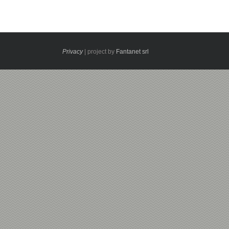
Privacy
| project by
Fantanet srl