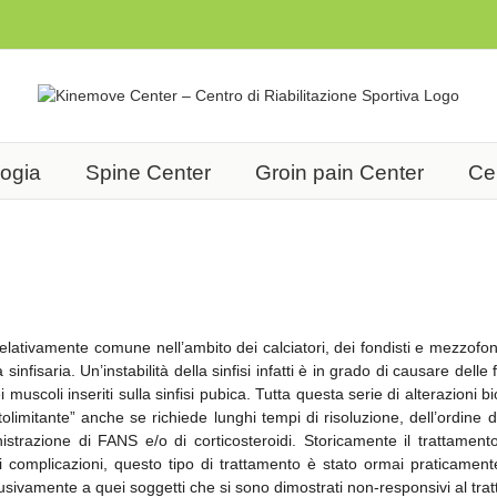
logia
Spine Center
Groin pain Center
Cen
tivamente comune nell’ambito dei calciatori, dei fondisti e mezzofondist
tà sinfisaria. Un’instabilità della sinfisi infatti è in grado di causare dell
dei muscoli inseriti sulla sinfisi pubica. Tutta questa serie di alterazio
imitante” anche se richiede lunghi tempi di risoluzione, dell’ordine di
razione di FANS e/o di corticosteroidi. Storicamente il trattamento
uenti complicazioni, questo tipo di trattamento è stato ormai praticam
lusivamente a quei soggetti che si sono dimostrati non-responsivi al tra